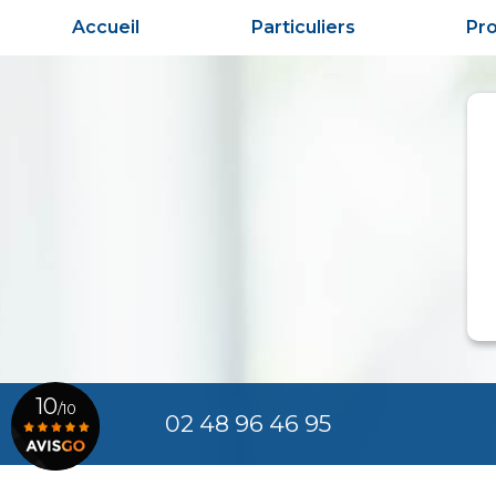
Aller
Accueil
Particuliers
Pro
au
contenu
principal
10
/10
02 48 96 46 95