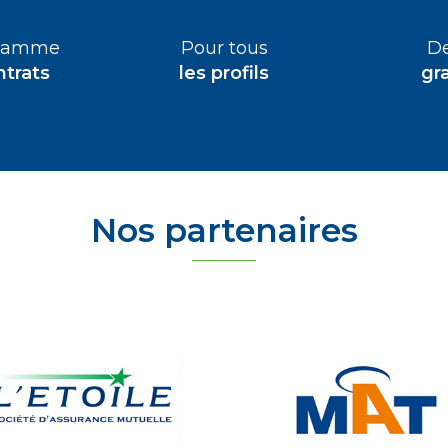
 gamme
Pour tous
De
ntrats
les profils
gra
Nos partenaires