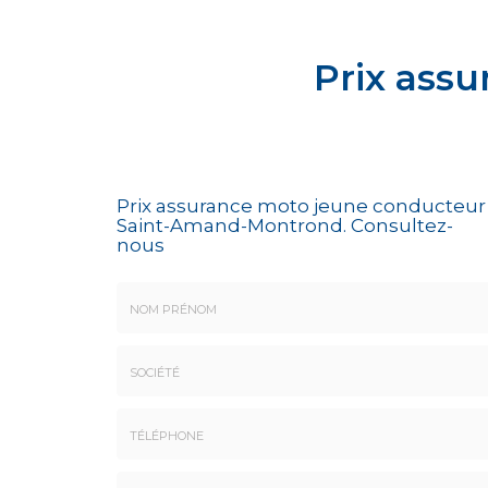
Prix ass
Prix assurance moto jeune conducteur
Saint-Amand-Montrond.
Consultez-
nous
Nom
&
Prénom
Société
*
:
Téléphone