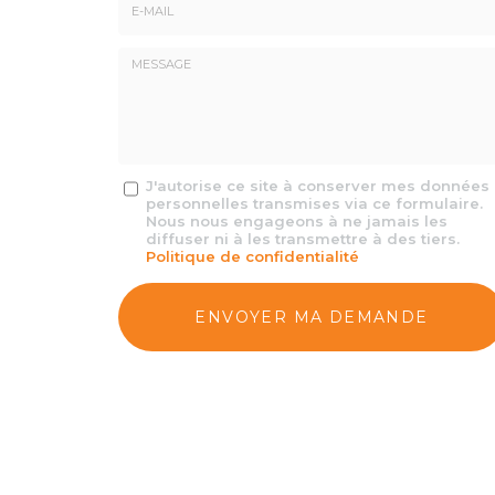
E-
mail
*
Message
J'autorise ce site à conserver mes données
personnelles transmises via ce formulaire.
:
Nous nous engageons à ne jamais les
*
diffuser ni à les transmettre à des tiers.
Politique de confidentialité
Acceptation
RGPD
ENVOYER MA DEMANDE
*