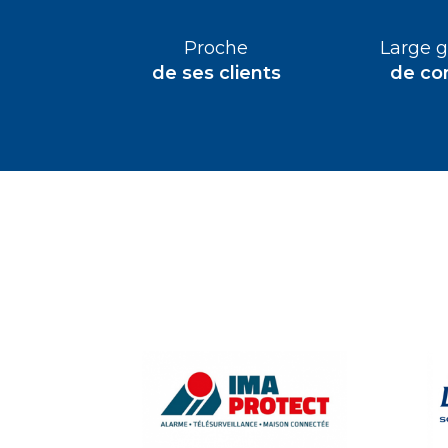
Proche
Large
de ses clients
de co