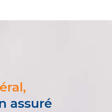
ral,
en assuré