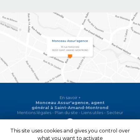
En savoir +
Monceau Assur'agence, agent
général
à Saint-Amand-Montrond
Monceau Assur'agence
Mentions légales
-
Plan du site
-
Liens utiles
-
Secteur
This site uses cookies and gives you control over
Création et référencement de site Internet
Fermer
what you want to activate
Demande de Devis
Notre savoir-faire : Agent général à Saint-Amand-