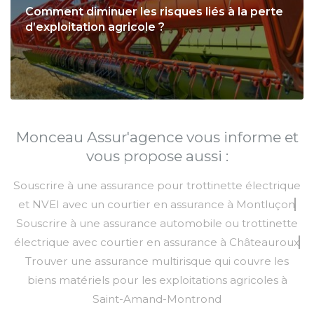
Comment diminuer les risques liés à la perte
d’exploitation agricole ?
Monceau Assur'agence vous informe et
vous propose aussi :
Souscrire à une assurance pour trottinette électrique
et NVEI avec un courtier en assurance à Montluçon
Souscrire à une assurance automobile ou trottinette
électrique avec courtier en assurance à Châteauroux
Trouver une assurance multirisque qui couvre les
biens matériels pour les exploitations agricoles à
Saint-Amand-Montrond