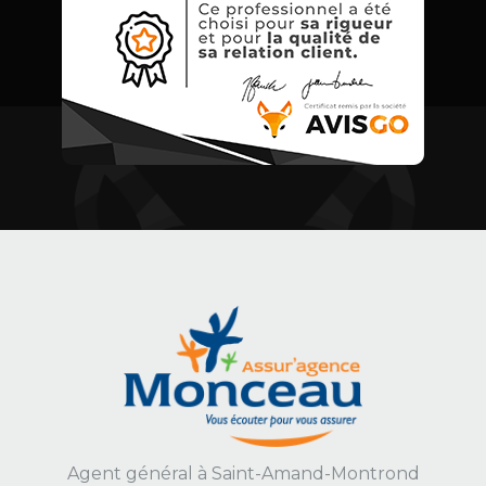
Agent général
à Saint-Amand-Montrond