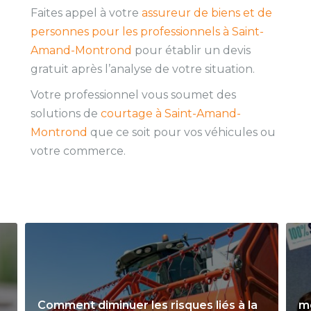
Faites appel à votre
assureur de biens et de
personnes pour les professionnels à Saint-
Amand-Montrond
pour établir un devis
gratuit après l’analyse de votre situation.
Votre professionnel vous soumet des
solutions de
courtage à Saint-Amand-
Montrond
que ce soit pour vos véhicules ou
votre commerce.
Comment diminuer les risques liés à la
m