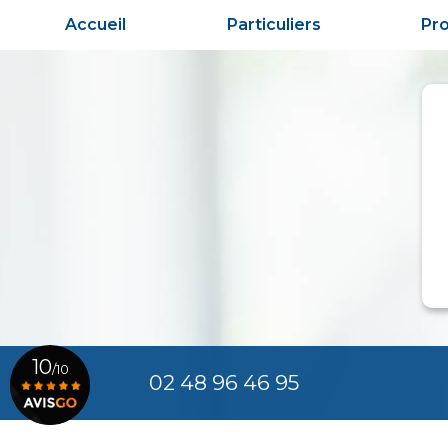
Aller
Accueil
Particuliers
Pro
au
contenu
principal
10
/10
02 48 96 46 95