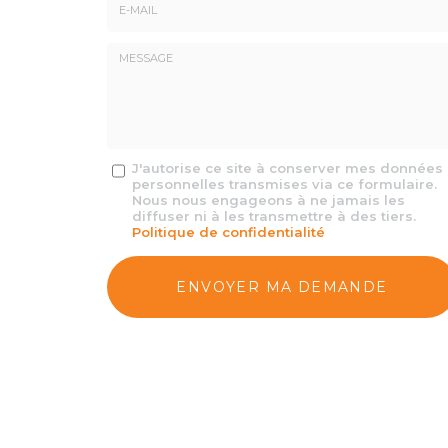
E-
mail
*
Message
J'autorise ce site à conserver mes données
personnelles transmises via ce formulaire.
:
Nous nous engageons à ne jamais les
*
diffuser ni à les transmettre à des tiers.
Politique de confidentialité
Acceptation
RGPD
ENVOYER MA DEMANDE
*