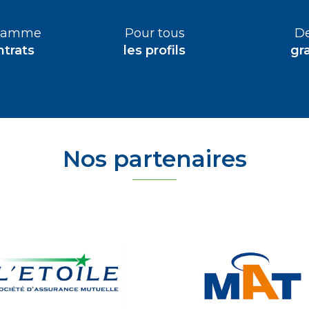
 gamme
Pour tous
De
ntrats
les profils
gra
Nos partenaires