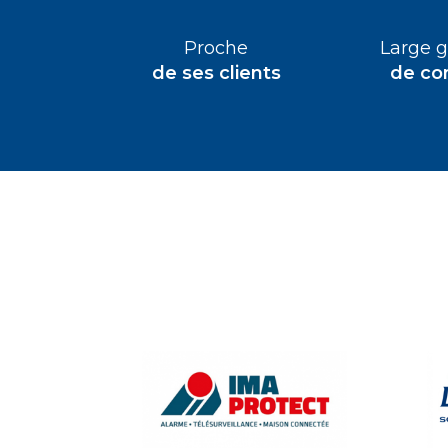
Proche
Large
de ses clients
de co