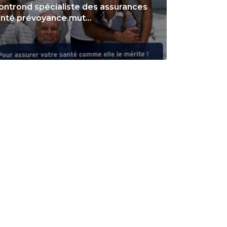
ntrond spécialiste des assurances
nté prévoyance mut...