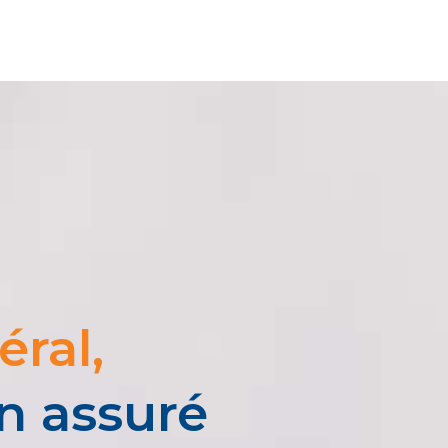
ral,
en assuré